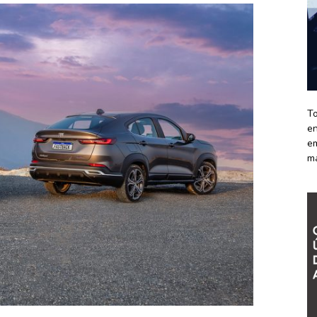
To
en
em
m