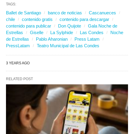
TAGS:
Ballet de Santiago
banco de noticias
Cascanueces
chile
contenido gratis
contenido para descargar
contenido para publicar
Don Quijote
Gala Noche de
Estrellas
Giselle
La Sylphide
Las Condes
Noche
de Estrellas
Pablo Aharonian
Press Latam
PressLatam
Teatro Municipal de Las Condes
3 YEARS AGO
RELATED POST