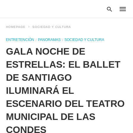
HOMEPAGE
SOCIEDAD Y CULTURA
ENTRETENCIÓN
PANORAMAS
SOCIEDAD Y CULTURA
Type
GALA NOCHE DE
your
searc
query
ESTRELLAS: EL BALLET
and
hit
DE SANTIAGO
enter:
ILUMINARÁ EL
ESCENARIO DEL TEATRO
MUNICIPAL DE LAS
CONDES