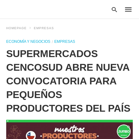
HOMEPAGE
EMPRESAS
ECONOMÍA Y NEGOCIOS
EMPRESAS
Type
SUPERMERCADOS
your
searc
query
CENCOSUD ABRE NUEVA
and
hit
CONVOCATORIA PARA
enter:
PEQUEÑOS
PRODUCTORES DEL PAÍS