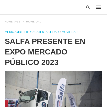
HOMEPAGE
MOVILIDAD
MEDIO AMBIENTE Y SUSTENTABILIDAD
MOVILIDAD
Type
SALFA PRESENTE EN
your
searc
query
EXPO MERCADO
and
hit
PÚBLICO 2023
enter: