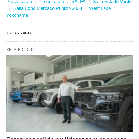
Press Latam
PressLatam
SALFA
Salfa Estado Verde
Salfa Expo Mercado Público 2023
West Lake
Yokohama
3 YEARS AGO
RELATED POST