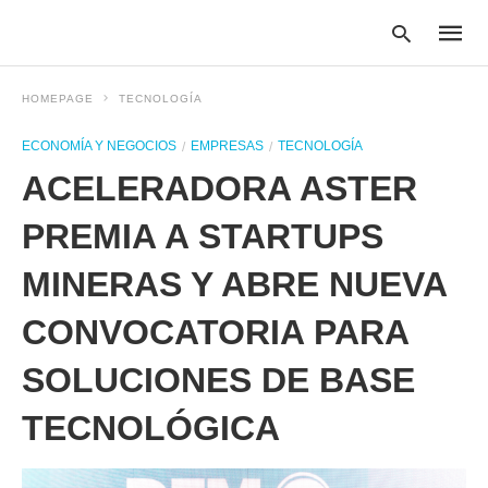
HOMEPAGE
TECNOLOGÍA
ECONOMÍA Y NEGOCIOS
EMPRESAS
TECNOLOGÍA
Type
ACELERADORA ASTER
your
searc
query
PREMIA A STARTUPS
and
hit
MINERAS Y ABRE NUEVA
enter:
CONVOCATORIA PARA
SOLUCIONES DE BASE
TECNOLÓGICA