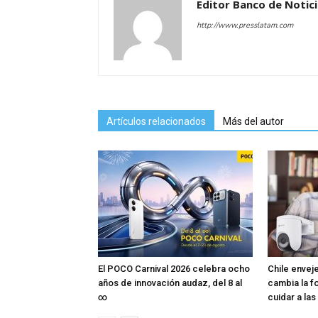
Editor Banco de Notic
http://www.presslatam.com
Artículos relacionados
Más del autor
El POCO Carnival 2026 celebra ocho
Chile envej
años de innovación audaz, del 8 al
cambia la 
∞
cuidar a la