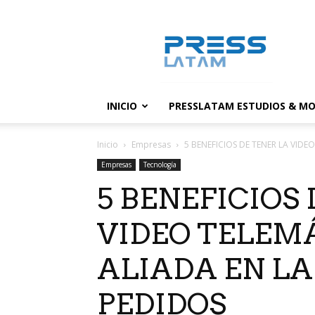
PressLatam:
banco
de
noticias
INICIO
PRESSLATAM ESTUDIOS & MO
Inicio
Empresas
5 BENEFICIOS DE TENER LA VIDE
Empresas
Tecnología
5 BENEFICIOS
VIDEO TELEM
ALIADA EN LA
PEDIDOS