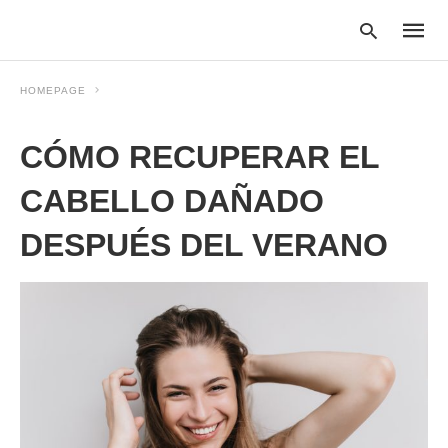
HOMEPAGE
CÓMO RECUPERAR EL
Type
your
searc
CABELLO DAÑADO
query
and
DESPUÉS DEL VERANO
hit
enter: