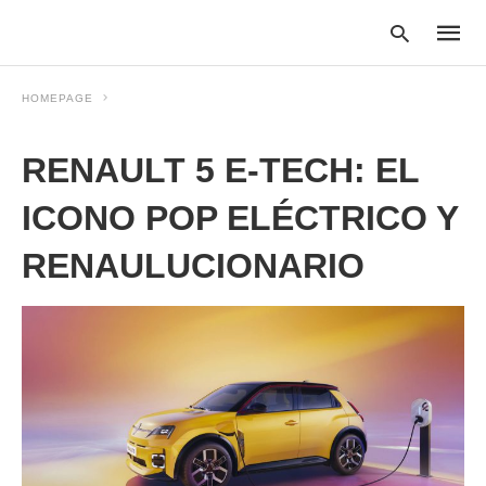
HOMEPAGE
RENAULT 5 E-TECH: EL
Type
your
searc
ICONO POP ELÉCTRICO Y
query
and
RENAULUCIONARIO
hit
enter: