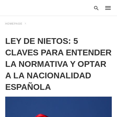
HOMEPAGE
LEY DE NIETOS: 5
Type
your
searc
CLAVES PARA ENTENDER
query
and
LA NORMATIVA Y OPTAR
hit
enter:
A LA NACIONALIDAD
ESPAÑOLA