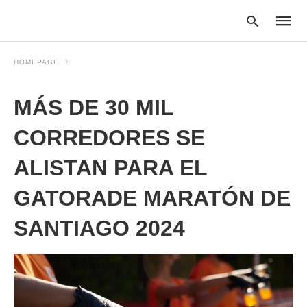
HOMEPAGE
MÁS DE 30 MIL
Type
your
searc
CORREDORES SE
query
and
ALISTAN PARA EL
hit
enter:
GATORADE MARATÓN DE
SANTIAGO 2024