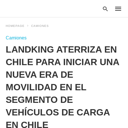
HOMEPAGE
CAMIONES
Camiones
Type
LANDKING ATERRIZA EN
your
searc
query
CHILE PARA INICIAR UNA
and
hit
NUEVA ERA DE
enter:
MOVILIDAD EN EL
SEGMENTO DE
VEHÍCULOS DE CARGA
EN CHILE