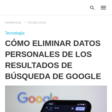
HOMEPAGE
TECNOLOGÍA
Tecnología
Type
CÓMO ELIMINAR DATOS
your
searc
query
PERSONALES DE LOS
and
hit
RESULTADOS DE
enter:
BÚSQUEDA DE GOOGLE