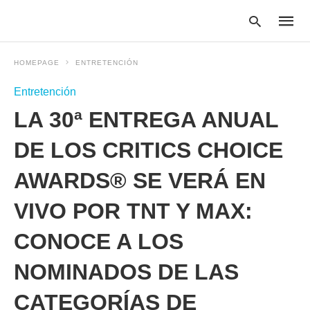
HOMEPAGE
ENTRETENCIÓN
Entretención
Type
LA 30ª ENTREGA ANUAL
your
searc
query
DE LOS CRITICS CHOICE
and
hit
AWARDS® SE VERÁ EN
enter:
VIVO POR TNT Y MAX:
CONOCE A LOS
NOMINADOS DE LAS
CATEGORÍAS DE