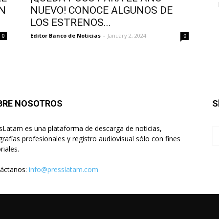
ON
NUEVO! CONOCE ALGUNOS DE
LOS ESTRENOS...
Editor Banco de Noticias
-
January 2, 2024
0
0
BRE NOSOTROS
S
sLatam es una plataforma de descarga de noticias,
grafías profesionales y registro audiovisual sólo con fines
riales.
áctanos:
info@presslatam.com