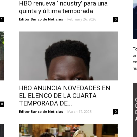
HBO renueva ‘Industry’ para una
quinta y última temporada
Editor Banco de Noticias
-
February 26, 2026
1
0
To
en
em
m
HBO ANUNCIA NOVEDADES EN
EL ELENCO DE LA CUARTA
TEMPORADA DE...
0
Editor Banco de Noticias
-
March 17, 2025
0