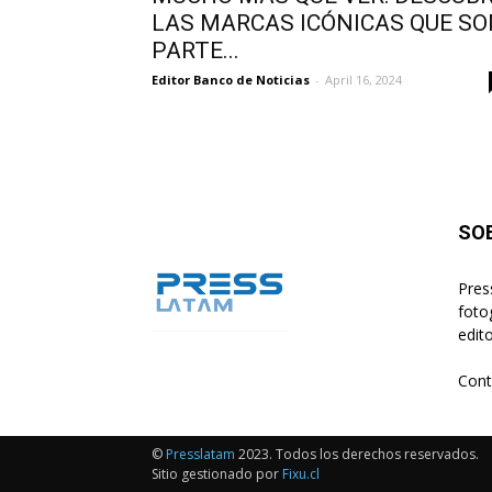
LAS MARCAS ICÓNICAS QUE S
PARTE...
Editor Banco de Noticias
-
April 16, 2024
SO
Pres
foto
edito
Cont
©
Presslatam
2023. Todos los derechos reservados.
Sitio gestionado por
Fixu.cl