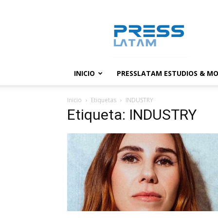
PressLatam:
banco
de
noticias
INICIO
PRESSLATAM ESTUDIOS & MO
Inicio
Etiquetas
INDUSTRY
Etiqueta: INDUSTRY