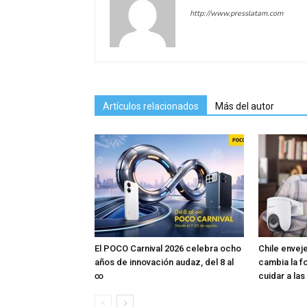
http://www.presslatam.com
Artículos relacionados
Más del autor
El POCO Carnival 2026 celebra ocho
Chile envej
años de innovación audaz, del 8 al
cambia la 
∞
cuidar a la