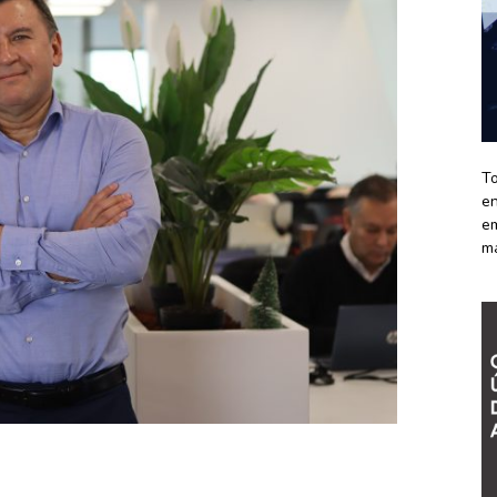
To
en
em
m