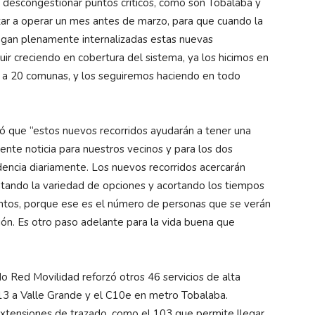
 descongestionar puntos críticos, como son Tobalaba y
r a operar un mes antes de marzo, para que cuando la
engan plenamente internalizadas estas nuevas
ir creciendo en cobertura del sistema, ya los hicimos en
n a 20 comunas, y los seguiremos haciendo en todo
có que “estos nuevos recorridos ayudarán a tener una
nte noticia para nuestros vecinos y para los dos
dencia diariamente. Los nuevos recorridos acercarán
ntando la variedad de opciones y acortando los tiempos
entos, porque ese es el número de personas que se verán
ón. Es otro paso adelante para la vida buena que
o Red Movilidad reforzó otros 46 servicios de alta
3 a Valle Grande y el C10e en metro Tobalaba.
extensiones de trazado, como el 103 que permite llegar