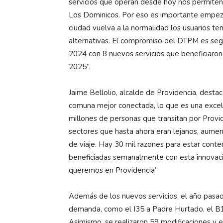
servicios que operan desde hoy nos permiten
Los Dominicos. Por eso es importante empeza
ciudad vuelva a la normalidad los usuarios t
alternativas. El compromiso del DTPM es segu
2024 con 8 nuevos servicios que beneficiaro
2025”.
Jaime Bellolio, alcalde de Providencia, desta
comuna mejor conectada, lo que es una excele
millones de personas que transitan por Provi
sectores que hasta ahora eran lejanos, aume
de viaje. Hay 30 mil razones para estar cont
beneficiadas semanalmente con esta innovaci
queremos en Providencia”
Además de los nuevos servicios, el año pasad
demanda, como el I35 a Padre Hurtado, el B1
Asimismo, se realizaron 59 modificaciones y 