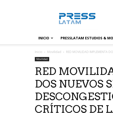
PressLatam:
banco
de
noticias
INICIO
PRESSLATAM ESTUDIOS & MO
Inicio
Movilidad
RED MOVILIDAD IMPLEMENTA DOS
Movilidad
RED MOVILID
DOS NUEVOS S
DESCONGESTI
CRÍTICOS DE 