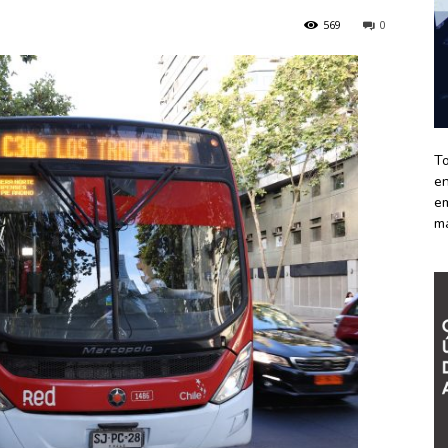
569
0
To
en
em
m