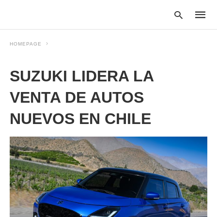
HOMEPAGE
SUZUKI LIDERA LA
Type
your
searc
VENTA DE AUTOS
query
and
NUEVOS EN CHILE
hit
enter: