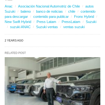
Anac
Asociación Nacional Automotriz de Chile
autos
Suzuki
baleno
banco de noticias
chile
contenido
para descargar
contenido para publicar
Fronx Hybrid
New Swift Hybrid
Press Latam
PressLatam
Suzuki
suzuki ANAC
Suzuki ventas
ventas suzuki
2 YEARS AGO
RELATED POST