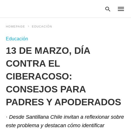
HOMEPAGE
EDUCACIÓN
Educación
Type
13 DE MARZO, DÍA
your
searc
query
CONTRA EL
and
hit
CIBERACOSO:
enter:
CONSEJOS PARA
PADRES Y APODERADOS
·
Desde Santillana Chile invitan a reflexionar sobre
este problema y destacan cómo identificar