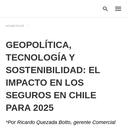
HOMEPAGE
GEOPOLÍTICA,
Type
your
searc
TECNOLOGÍA Y
query
and
SOSTENIBILIDAD: EL
hit
enter:
IMPACTO EN LOS
SEGUROS EN CHILE
PARA 2025
*Por Ricardo Quezada Botto, gerente Comercial