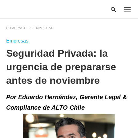
HOMEPAGE
EMPRESAS
Empresas
Type
Seguridad Privada: la
your
searc
query
urgencia de prepararse
and
hit
antes de noviembre
enter:
Por Eduardo Hernández, Gerente Legal &
Compliance de ALTO Chile