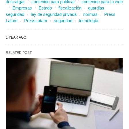
descargar
contenido para publicar
contenido para tu web
Empresas
Estado
fiscalización
guardias
seguridad
ley de seguridad privada
normas
Press
Latam
PressLatam
seguridad
tecnología
1 YEAR AGO
RELATED POST