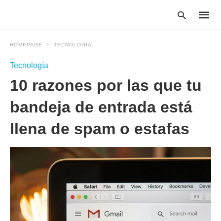
HOMEPAGE
TECNOLOGÍA
Tecnología
Type
10 razones por las que tu
your
searc
query
bandeja de entrada está
and
hit
llena de spam o estafas
enter: