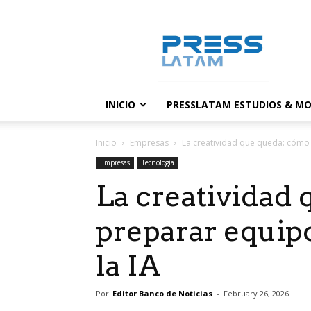
PressLatam:
banco
de
noticias
INICIO
PRESSLATAM ESTUDIOS & MO
Inicio
Empresas
La creatividad que queda: cómo 
Empresas
Tecnología
La creatividad
preparar equip
la IA
Por
Editor Banco de Noticias
-
February 26, 2026