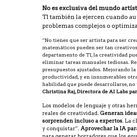
No es exclusiva del mundo artís
TI también la ejercen cuando a
problemas complejos o optimizan
“No tienes que ser artista para ser cre
matemáticos pueden ser tan creativos 
departamento de TI, la creatividad p
eliminar tareas manuales tediosas. R
presupuestos ajustados. Mejorando la
productividad, y en innumerables otra
habilidad que puede desarrollarse, no
Christina Raj, Directora de AI Labs 
Los modelos de lenguaje y otras he
reales de creatividad.
Generan ideas
sorprenden incluso a expertos
. La 
y conquistar”.
Aprovechar la IA par
para generar borradores que los eq