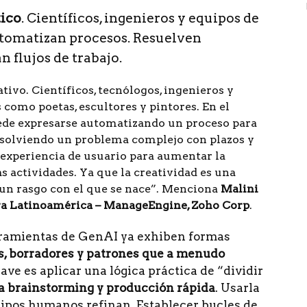
tico
. Científicos, ingenieros y equipos de
utomatizan procesos. Resuelven
 flujos de trabajo.
ativo. Científicos, tecnólogos, ingenieros y
como poetas, escultores y pintores. En el
uede expresarse automatizando un proceso para
esolviendo un problema complejo con plazos y
 experiencia de usuario para aumentar la
s actividades. Ya que la creatividad es una
 un rasgo con el que se nace”. Menciona
Malini
para Latinoamérica – ManageEngine, Zoho Corp
.
rramientas de GenAI ya exhiben formas
, borradores y patrones que a menudo
clave es aplicar una lógica práctica de “dividir
a brainstorming y producción rápida
. Usarla
uipos humanos refinan. Establecer bucles de