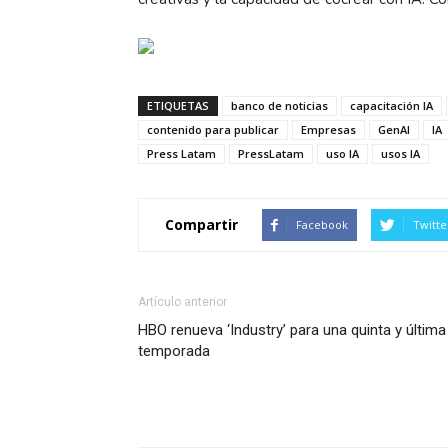
ETIQUETAS
banco de noticias
capacitación IA
contenido para publicar
Empresas
GenAI
IA
Press Latam
PressLatam
uso IA
usos IA
Compartir
Facebook
Twitte
Artículo anterior
HBO renueva ‘Industry’ para una quinta y última
temporada