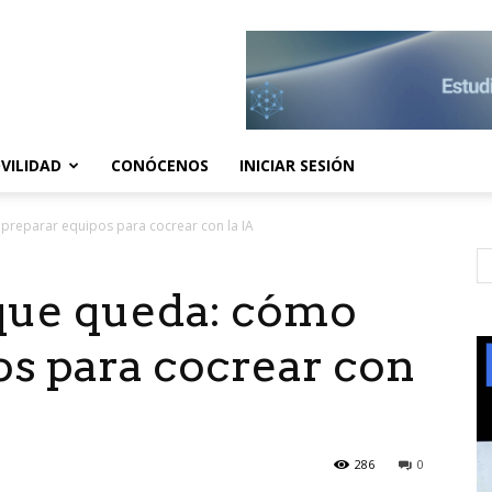
VILIDAD
CONÓCENOS
INICIAR SESIÓN
preparar equipos para cocrear con la IA
 que queda: cómo
os para cocrear con
286
0