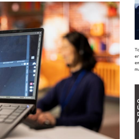
To
en
em
m