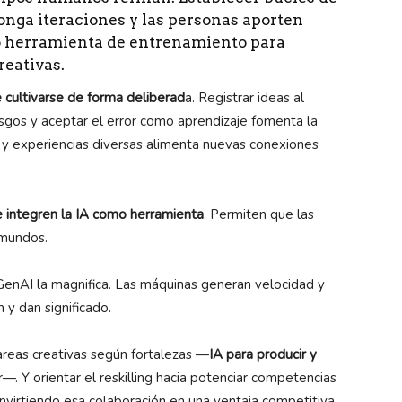
onga iteraciones y las personas aporten
mo herramienta de entrenamiento para
reativas.
 cultivarse de forma deliberad
a. Registrar ideas al
iesgos y aceptar el error como aprendizaje fomenta la
as y experiencias diversas alimenta nuevas conexiones
e integren la IA como herramienta
. Permiten que las
 mundos.
 GenAI la magnifica. Las máquinas generan velocidad y
 y dan significado.
areas creativas según fortalezas —
IA para producir y
r—. Y orientar el reskilling hacia potenciar competencias
onvirtiendo esa colaboración en una ventaja competitiva.