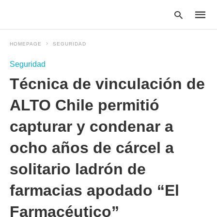
HOMEPAGE
SEGURIDAD
Seguridad
Type
Técnica de vinculación de
your
searc
query
ALTO Chile permitió
and
hit
capturar y condenar a
enter:
ocho años de cárcel a
solitario ladrón de
farmacias apodado “El
Farmacéutico”