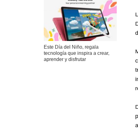
L
D
d
Este Día del Niño, regala
M
tecnología que inspira a crear,
aprender y disfrutar
c
t
i
r
D
p
a