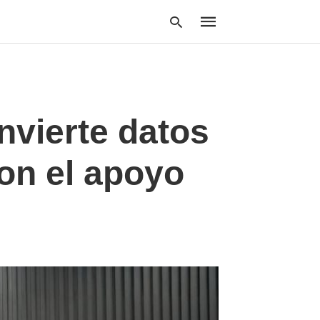
Type
nvierte datos
your
search
query
and
on el apoyo
hit
enter: