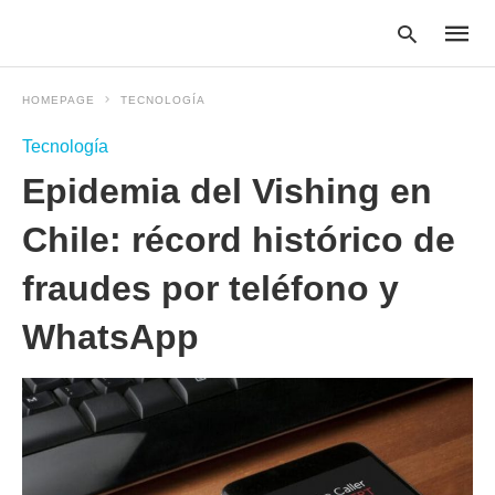
HOMEPAGE
TECNOLOGÍA
Tecnología
Type
Epidemia del Vishing en
your
searc
query
Chile: récord histórico de
and
hit
fraudes por teléfono y
enter:
WhatsApp