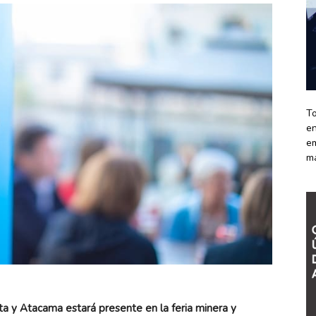
To
en
em
m
a y Atacama estará presente en la feria minera y