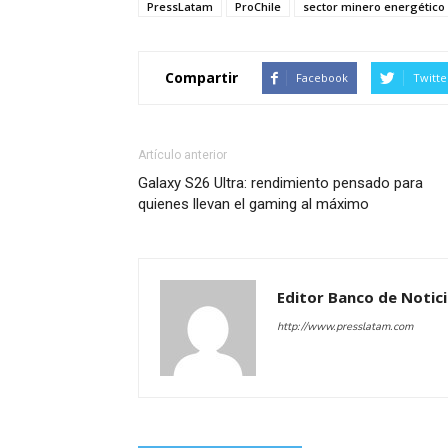
PressLatam
ProChile
sector minero energético
Compartir
Facebook
Twitte
Artículo anterior
Galaxy S26 Ultra: rendimiento pensado para
quienes llevan el gaming al máximo
Editor Banco de Notic
http://www.presslatam.com