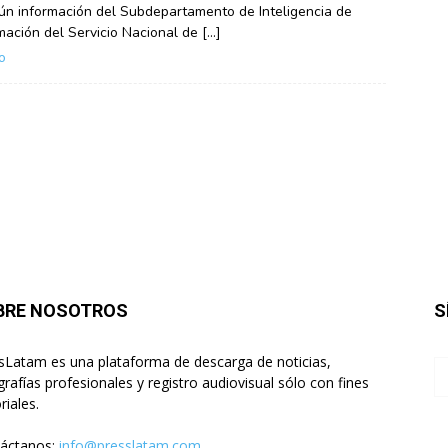
ún información del Subdepartamento de Inteligencia de
mación del Servicio Nacional de […]
o
BRE NOSOTROS
S
sLatam es una plataforma de descarga de noticias,
grafías profesionales y registro audiovisual sólo con fines
riales.
áctanos:
info@presslatam.com