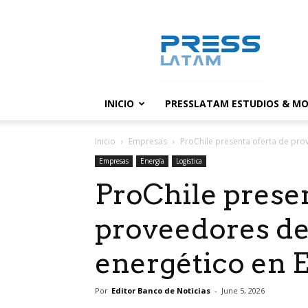
PressLatam:
banco
de
noticias
INICIO
PRESSLATAM ESTUDIOS & MO
Inicio
Empresas
ProChile presenta oferta de pro
Empresas
Energía
Logistica
ProChile presen
proveedores de
energético en 
Por
Editor Banco de Noticias
-
June 5, 2026