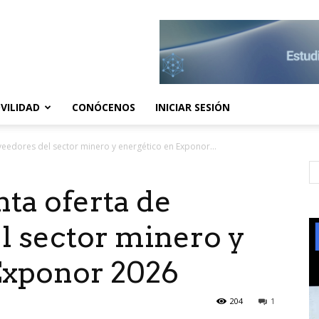
VILIDAD
CONÓCENOS
INICIAR SESIÓN
veedores del sector minero y energético en Exponor...
ta oferta de
l sector minero y
Exponor 2026
204
1