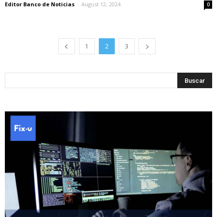
Editor Banco de Noticias
-
August 12, 2024
0
1
2
3