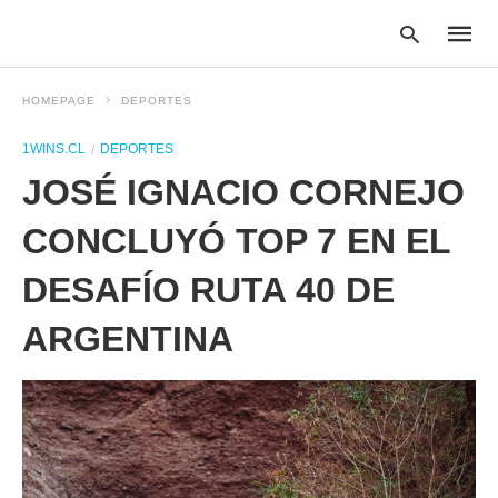
HOMEPAGE
DEPORTES
1WINS.CL
DEPORTES
Type
JOSÉ IGNACIO CORNEJO
your
searc
query
CONCLUYÓ TOP 7 EN EL
and
hit
DESAFÍO RUTA 40 DE
enter:
ARGENTINA