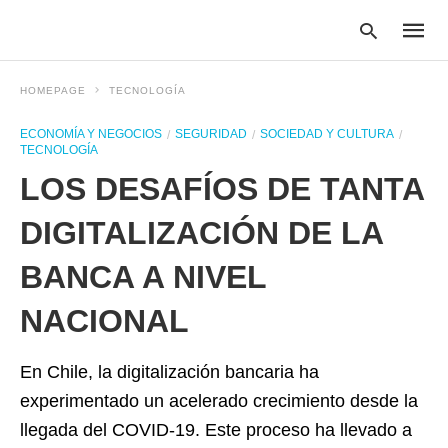
HOMEPAGE
TECNOLOGÍA
ECONOMÍA Y NEGOCIOS
SEGURIDAD
SOCIEDAD Y CULTURA
TECNOLOGÍA
Type
your
LOS DESAFÍOS DE TANTA
searc
query
and
DIGITALIZACIÓN DE LA
hit
enter:
BANCA A NIVEL
NACIONAL
En Chile, la digitalización bancaria ha
experimentado un acelerado crecimiento desde la
llegada del COVID-19. Este proceso ha llevado a