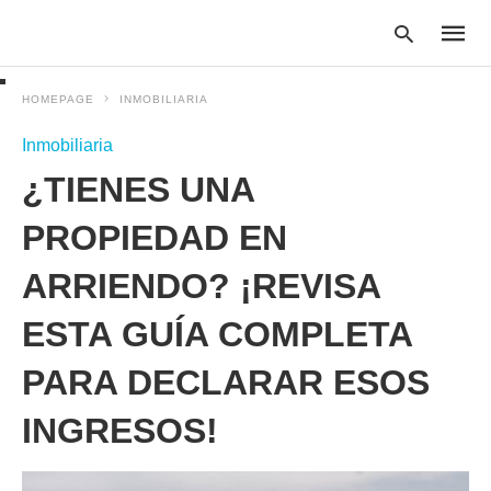
HOMEPAGE
INMOBILIARIA
Inmobiliaria
Type
¿TIENES UNA
your
searc
query
PROPIEDAD EN
and
hit
ARRIENDO? ¡REVISA
enter:
ESTA GUÍA COMPLETA
PARA DECLARAR ESOS
INGRESOS!